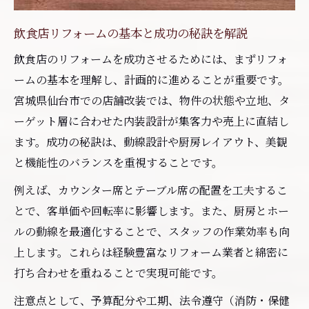
ト
リフォーム時に押さえたい内装工事の要点
飲食店リフォームの基本と成功の秘訣を解説
飲食店内装工事で重視すべきポイントを解
飲食店のリフォームを成功させるためには、まずリフォ
説
ームの基本を理解し、計画的に進めることが重要です。
仙台で失敗しないリフォーム計画の進め方
宮城県仙台市での店舗改装では、物件の状態や立地、タ
ーゲット層に合わせた内装設計が集客力や売上に直結し
内装工事でチェックすべきリフォーム要素
ます。成功の秘訣は、動線設計や厨房レイアウト、美観
リフォーム業者選びで重要な判断材料とは
と機能性のバランスを重視することです。
飲食店開業に不可欠なリフォーム費用の内訳と
は
例えば、カウンター席とテーブル席の配置を工夫するこ
とで、客単価や回転率に影響します。また、厨房とホー
飲食店リフォーム費用の内訳と相場を知る
ルの動線を最適化することで、スタッフの作業効率も向
内装工事費用の詳細と見積もりのポイント
上します。これらは経験豊富なリフォーム業者と綿密に
リフォーム費用で見落としがちな項目とは
打ち合わせを重ねることで実現可能です。
飲食店リフォーム費用の計画的な管理法
注意点として、予算配分や工期、法令遵守（消防・保健
予期せぬ追加費用を防ぐリフォーム知識