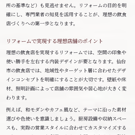
所の基準など）も見逃せません。リフォームの目的を明
工事業者選びで失敗しないためのポイントを解
確にし、専門業者の知見を活用することが、理想の飲食
説
店づくりへの第一歩となります。
飲食店リフォーム業者選びのチェック項目
信頼できるリフォーム業者の見極め方とは
リフォームで実現する理想店舗のポイント
業者選定で後悔しないための確認ポイント
理想の飲食店を実現するリフォームでは、空間の印象や
リフォーム業者の比較で重視すべき要素
使い勝手を左右する内装デザインが要となります。仙台
施工事例から学ぶリフォーム業者選びのコ
市の飲食店では、地域性やターゲット層に合わせたデザ
ツ
インコンセプトを明確にすることが大切です。壁紙や床
材、照明計画によって店舗の雰囲気や居心地が大きく変
費用を抑えつつ魅力的な店舗を作るコツ
わります。
リフォーム費用を抑える店舗づくりの工夫
飲食店リフォームでコストダウンを実現す
例えば、和モダンやカフェ風など、テーマに沿った素材
る方法
選びや色使いを意識しましょう。厨房設備や収納スペー
スも、実際の営業スタイルに合わせてカスタマイズする
既存設備を活かすリフォームのアイデア集