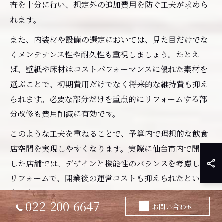
査を十分に行い、想定外の追加費用を防ぐ工夫が求めら
れます。
また、内装材や設備の選定においては、見た目だけでな
くメンテナンス性や耐久性も重視しましょう。たとえ
ば、壁紙や床材はコストパフォーマンスに優れた素材を
選ぶことで、初期費用だけでなく将来的な維持費も抑え
られます。必要な部分だけを重点的にリフォームする部
分改修も費用削減に有効です。
このような工夫を重ねることで、予算内で理想的な飲食
店空間を実現しやすくなります。実際に仙台市内で開業
した店舗では、デザインと機能性のバランスを考慮した
リフォームで、開業後の運営コストも抑えられたという
声が多く聞かれます。
022-200-6647
お問い合わせ
飲食店リフォームでコストダウンを実現する方法