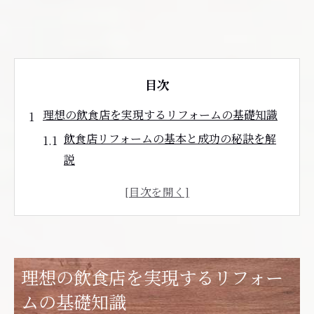
目次
理想の飲食店を実現するリフォームの基礎知識
飲食店リフォームの基本と成功の秘訣を解
説
リフォームで実現する理想店舗のポイント
内装工事前に知っておきたいリフォーム基
礎
飲食店リフォームの流れと注意点について
理想の飲食店を実現するリフォー
リフォームで差がつく店舗づくりの考え方
ムの基礎知識
宮城県仙台市で内装工事を行う際の重要ポイン