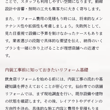
ことで、スタッフも利用しやすい空間になります。動線
予算内で魅力的な店舗を作るリフォーム術
設計や音響・照明の工夫も集客力に大きく寄与します。
無駄な費用を減らすためのリフォームポイ
また、リフォーム費用の見積もり時には、将来的なメン
ント
テナンス性や拡張性も考慮しましょう。失敗例として、
安心して依頼できるリフォームの進め方ガイド
見た目重視で設備に予算を割けなかったケースもありま
リフォーム依頼時の流れと事前準備を解説
す。業者選びの段階で具体的な要望を伝え、納得のいく
飲食店リフォームを安心して進めるための
プランを一緒に作り上げることが理想店舗への近道で
手順
す。
トラブルを防ぐリフォーム契約時の注意点
リフォーム後のアフターサポートも確認し
内装工事前に知っておきたいリフォーム基礎
よう
飲食店リフォームを始める前には、内装工事の流れや基
リフォーム依頼時に相談したい主な内容
礎知識を押さえておくことが肝心です。仙台市での店舗
リフォームでは、まず現地調査を行い、既存設備や建物
の状態を確認します。その後、レイアウトやデザインの
方向性を決め、具体的な施工内容と費用を見積もりま