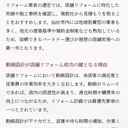
極め方
リフォーム業者の選定では、店舗リフォームに特化した
見積もり比較でリフォーム費用を適正に抑
実績や施工事例を確認し、複数社から見積もりを取るこ
える
とをおすすめします。仙台市内には地域密着型の業者も
多く、地元の建築基準や補助金制度なども熟知している
店舗リフォーム時の施工内容チェックポイ
ため、信頼できるパートナー選びが理想の店舗実現への
ント
第一歩となります。
リフォーム契約前に確認すべき注意事項と
は
動線設計が店舗リフォーム成功の鍵となる理由
リフォーム相談時に押さえたい質問例を紹
店舗リフォームにおいて動線設計は、来店客の満足度と
介
従業員の作業効率を大きく左右します。動線がスムーズ
実践で役立つリフォーム知識を解説
であれば、店内の回遊性が高まり、滞在時間や購買率の
リフォーム補助金を活用した店舗内装の進
向上につながるため、リフォーム計画では最優先事項の
め方
一つとされています。
耐震や断熱など機能強化リフォームの基礎
動線設計が不十分だと、混雑や待ち時間の増加、作業ミ
知識