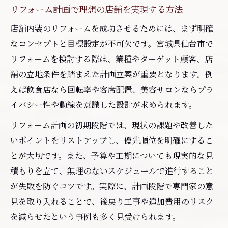
ツ
リフォーム計画で理想の店舗を実現する方法
店舗内装のリフォームで差がつく工夫
店舗内装のリフォームを成功させるためには、まず明確
素材選びが店舗リフォームの印象を左右す
なコンセプトと目標設定が不可欠です。宮城県仙台市で
る
リフォームを検討する際は、業種やターゲット顧客、店
リフォームで清潔感と機能性を両立させる
舗の立地条件を踏まえた計画立案が重要となります。例
方法
えば飲食店なら回転率や客席配置、美容サロンならプラ
店舗内装の色使いで雰囲気を一新するポイ
イバシー性や動線を意識した設計が求められます。
ント
リフォーム計画の初期段階では、現状の課題や改善した
動線を意識したリフォームで業務効率を向
いポイントをリストアップし、優先順位を明確にするこ
上
とが大切です。また、予算や工期についても現実的な見
リフォームで快適な照明と空調環境を作る
積もりを立て、無理のないスケジュールで進行すること
方法
が失敗を防ぐコツです。実際に、計画段階で専門家の意
失敗しないためのリフォーム判断基準
見を取り入れることで、後戻り工事や追加費用のリスク
を減らせたという事例も多く見受けられます。
リフォーム業者選びで失敗しないための見