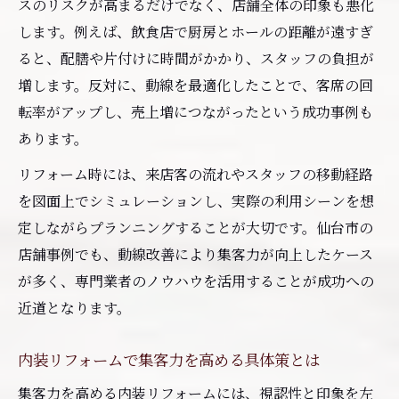
スのリスクが高まるだけでなく、店舗全体の印象も悪化
リフォーム計画時に知っておきたい法規制
します。例えば、飲食店で厨房とホールの距離が遠すぎ
情報
ると、配膳や片付けに時間がかかり、スタッフの負担が
店舗内装工事のスケジュール管理のコツを
増します。反対に、動線を最適化したことで、客席の回
解説
転率がアップし、売上増につながったという成功事例も
リフォームで資産価値を維持するための工
あります。
夫
リフォーム時には、来店客の流れやスタッフの移動経路
店舗内装計画に不可欠な注意ポイント
を図面上でシミュレーションし、実際の利用シーンを想
リフォーム前の現地調査で失敗を防ぐ方法
定しながらプランニングすることが大切です。仙台市の
近隣対策を考えた店舗リフォーム計画の立
店舗事例でも、動線改善により集客力が向上したケース
て方
が多く、専門業者のノウハウを活用することが成功への
リフォーム中の店舗営業トラブル回避の工
近道となります。
夫
店舗内装変更時の法的手続きポイント解説
内装リフォームで集客力を高める具体策とは
リフォーム予算と費用配分の考え方を紹介
集客力を高める内装リフォームには、視認性と印象を左