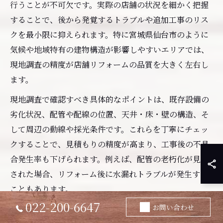
行うことが不可欠です。実際の店舗の状況を細かく把握
することで、後から発覚するトラブルや追加工事のリス
クを最小限に抑えられます。特に宮城県仙台市のように
気候や地域特有の建物構造が影響しやすいエリアでは、
現地調査の精度が店舗リフォームの品質を大きく左右し
ます。
現地調査で確認すべき具体的なポイントは、既存設備の
劣化状況、配管や配線の位置、天井・床・壁の構造、そ
して周辺の動線や採光条件です。これらを丁寧にチェッ
クすることで、見積もりの精度が高まり、工事後の不具
合発生率も下げられます。例えば、配管の老朽化が見逃
された場合、リフォーム後に水漏れトラブルが発生する
こともあります。
022-200-6647
お問い合わせ
現地調査はプロのリフォーム業者に依頼し、写真や図面