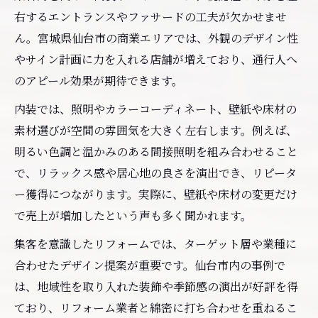
満足度を高めるリフォーム選びのコツ
右するエントランスやファサードの工夫が欠かせませ
ん。宮城県仙台市の商業エリアでは、外観のデザイン性
理想を叶えるリフォーム提案を引き出す質
やサイン計画に力を入れる店舗が増えており、通行人へ
問術
のアピール効果が期待できます。
リフォーム打ち合わせで意識すべき伝え方
の工夫
内装では、照明やカラーコーディネート、壁紙や床材の
素材選びが空間の雰囲気を大きく左右します。例えば、
店舗運営への影響を最小限にするリフォー
明るい色調と温かみのある間接照明を組み合わせること
ム戦略
で、リラックス感や居心地の良さを演出でき、リピータ
リフォーム後のアフターケアサービス活用
ー獲得につながります。実際に、壁紙や床材の変更だけ
法
で売上が増加したという声も多く聞かれます。
口コミや実績から信頼できるリフォームを
選ぶ
集客を意識したリフォームでは、ターゲット層や業種に
合わせたデザイン提案が重要です。仙台市内の事例で
は、地域性を取り入れた装飾や季節感の演出が好評を得
ており、リフォーム業者と綿密に打ち合わせを重ねるこ