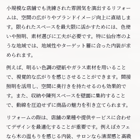
小さな店舗が映える仙台内装の工夫例
小規模な店舗でも洗練された雰囲気を演出するリフォー
リフォームで小規模店舗をおしゃれに仕上
ムは、空間の広がりやブランドイメージ向上に直結しま
げる工夫
す。限られたスペースを最大限に活かすためには、色使
仙台店舗デザインに役立つ内装リフォーム
いや照明、素材選びに工夫が必要です。特に仙台市のよ
事例集
うな地域では、地域性やターゲット層に合った内装が求
限られたスペースでも映える内装工事の工
められます。
夫
例えば、明るい色調の壁紙やガラス素材を用いること
リフォームで実現する高級感ある店舗内装
で、視覚的な広がりを感じさせることができます。間接
のポイント
照明を活用し、空間に奥行きを持たせるのも効果的で
仙台の成功事例から学ぶリフォーム内装の
す。また、収納や陳列スペースを壁面に集約すること
コツ
で、動線を圧迫せずに商品の魅力を引き立てられます。
リフォームで叶える上質な店舗デザイン
リフォームの際は、店舗の業種や提供サービスに合わせ
リフォームで上質な店舗デザインを実現す
てデザインを最適化することが重要です。例えばカフェ
る方法
なら木の温もりを感じる内装、サロンなら清潔感と高級