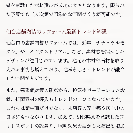
仙台のおしゃれ店舗はリフォームが決め手
感を意識した素材選びが成功のカギとなります。限られ
た予算でも工夫次第で印象的な空間づくりが可能です。
店舗リフォームで目指す高級感の演出ポイ
ント
仙台店舗内装のリフォーム最新トレンド解説
リフォーム業者選びで失敗しないための注
意点
仙台市の店舗内装リフォームでは、近年「ナチュラルモ
ダン」や「インダストリアル」など、素材感を活かした
店舗空間に癒しを生むリフォームアイデア
デザインが注目されています。地元の木材や石材を取り
おしゃれを演出する仙台の内装リフォーム方法
入れる事例も増えており、地域らしさとトレンドが融合
リフォームでおしゃれを極める仙台内装の
した空間が人気です。
特徴
また、感染症対策の観点から、換気やパーテーション設
仙台店舗内装リフォームのおすすめ手法と
置、抗菌素材の導入もトレンドの一つとなっています。
注意点
これらは衛生面だけでなく、来店客の安心感や居心地の
空間を広く見せるリフォームのデザイン工
良さにもつながります。加えて、SNS映えを意識したフ
夫
ォトスポットの設置や、照明効果を活かした演出も増加
リフォームで叶える癒しと高級感の両立方