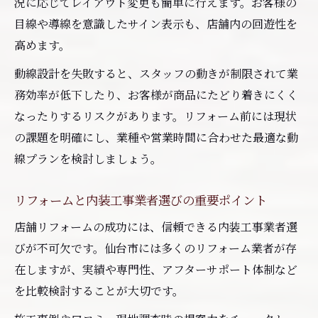
況に応じてレイアウト変更も簡単に行えます。お客様の
る方法
目線や導線を意識したサイン表示も、店舗内の回遊性を
仙台店舗デザインとリフォームの成功ポイ
高めます。
ント
動線設計を失敗すると、スタッフの動きが制限されて業
小さい店舗のリフォームで高級感を生む工
務効率が低下したり、お客様が商品にたどり着きにくく
夫
なったりするリスクがあります。リフォーム前には現状
店舗リフォーム業者選びで大切な視点とは
の課題を明確にし、業種や営業時間に合わせた最適な動
おしゃれな店舗空間を支えるリフォーム実
線プランを検討しましょう。
例
リフォームと内装工事業者選びの重要ポイント
店舗リフォームの成功には、信頼できる内装工事業者選
びが不可欠です。仙台市には多くのリフォーム業者が存
在しますが、実績や専門性、アフターサポート体制など
を比較検討することが大切です。