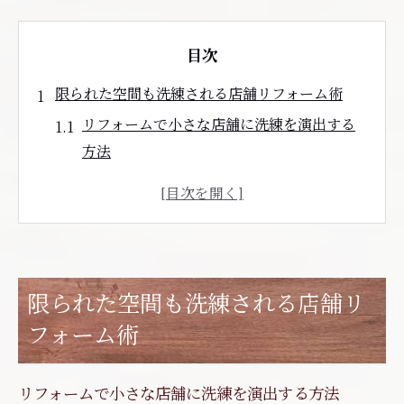
目次
限られた空間も洗練される店舗リフォーム術
リフォームで小さな店舗に洗練を演出する
方法
仙台店舗内装のリフォーム最新トレンド解
説
効率的な動線を実現するリフォーム設計の
考え方
限られた空間も洗練される店舗リ
リフォームと内装工事業者選びの重要ポイ
ント
フォーム術
破産リスクを避ける信頼できるリフォーム
業者の見分け方
リフォームで小さな店舗に洗練を演出する方法