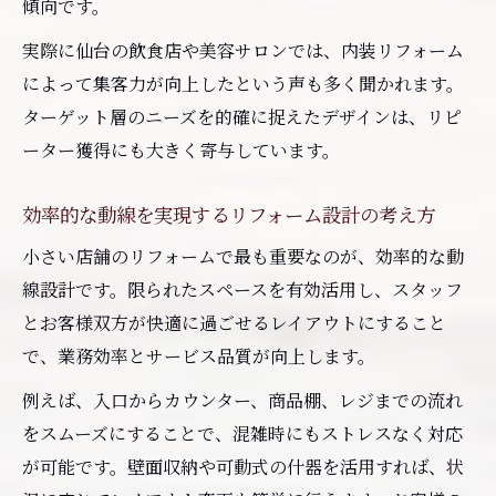
傾向です。
法
実際に仙台の飲食店や美容サロンでは、内装リフォーム
仙台内装業者と協力したリフォーム成功事
によって集客力が向上したという声も多く聞かれます。
例
ターゲット層のニーズを的確に捉えたデザインは、リピ
高級感あふれる店舗をリフォームで実現
ーター獲得にも大きく寄与しています。
リフォームで高級感ある店舗に仕上げるコ
ツ
効率的な動線を実現するリフォーム設計の考え方
店舗リフォームで印象を変える内装デザイ
小さい店舗のリフォームで最も重要なのが、効率的な動
ン術
線設計です。限られたスペースを有効活用し、スタッフ
仙台で人気の高級内装リフォーム実例紹介
とお客様双方が快適に過ごせるレイアウトにすること
リフォームで顧客満足度を高めるポイント
で、業務効率とサービス品質が向上します。
高級感を演出するリフォーム素材と配色の
例えば、入口からカウンター、商品棚、レジまでの流れ
工夫
をスムーズにすることで、混雑時にもストレスなく対応
宮城で小規模店舗を魅力的に見せる秘訣
が可能です。壁面収納や可動式の什器を活用すれば、状
リフォームで魅力的な小規模店舗を実現す