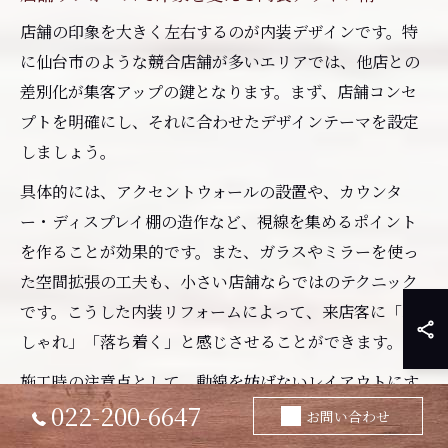
店舗の印象を大きく左右するのが内装デザインです。特
に仙台市のような競合店舗が多いエリアでは、他店との
差別化が集客アップの鍵となります。まず、店舗コンセ
プトを明確にし、それに合わせたデザインテーマを設定
しましょう。
具体的には、アクセントウォールの設置や、カウンタ
ー・ディスプレイ棚の造作など、視線を集めるポイント
を作ることが効果的です。また、ガラスやミラーを使っ
た空間拡張の工夫も、小さい店舗ならではのテクニック
です。こうした内装リフォームによって、来店客に「お
しゃれ」「落ち着く」と感じさせることができます。
施工時の注意点として、動線を妨げないレイアウトにす
022-200-6647
ることや、安全面にも配慮した設計が必要です。顧客の
お問い合わせ
行動パターンを予測し、使いやすさと美しさを両立させ